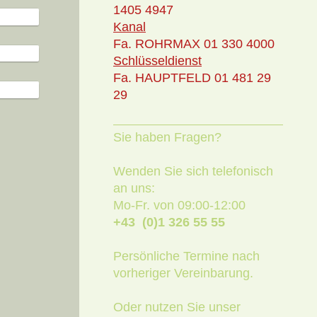
1405 4947
Kanal
Fa. ROHRMAX 01 330 4000
Schlüsseldienst
Fa. HAUPTFELD 01 481 29
29
Sie haben Fragen?
Wenden Sie sich telefonisch
an uns:
Mo-Fr. von 09:00-12:00
+43 (0)1 326 55 55
Persönliche Termine nach
vorheriger Vereinbarung.
Oder nutzen Sie unser