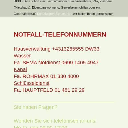
DPPI - Sie suchen eine Luxusimmobilie, Einfamilienhaus, Villa, Zinshaus
(Mietshaus), Eigentumswohnung, Gewerbeimmobilien oder ein
Geschäftslokal?
Kontaktieren Sie uns hier
, wir helfen Ihnen gerne weiter.
NOTFALL-TELEFONNUMMERN
Hausverwaltung +4313265555 DW33
Wasser
Fa. SEMA Notdienst 0699 1405 4947
Kanal
Fa. ROHRMAX 01 330 4000
Schlüsseldienst
Fa. HAUPTFELD 01 481 29 29
Sie haben Fragen?
Wenden Sie sich telefonisch an uns:
Mo-Fr. von 09:00-12:00